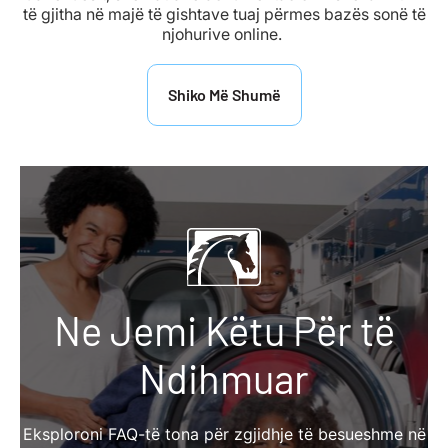
të gjitha në majë të gishtave tuaj përmes bazës sonë të
njohurive online.
Shiko Më Shumë
Ne Jemi Këtu Për të
Ndihmuar
Eksploroni FAQ-të tona për zgjidhje të besueshme në