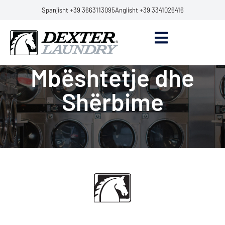
Spanjisht +39 3663113095
Anglisht +39 3341026416
Mbështetje dhe
Shërbime