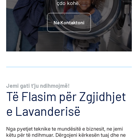
çdo kohë.
Na Kontaktoni
Jemi gati t'ju ndihmojmë!
Të Flasim për Zgjidhjet
e Lavanderisë
Nga pyetjet teknike te mundësitë e biznesit, ne jemi
këtu për të ndihmuar. Dërgojeni kërkesën tuaj dhe ne