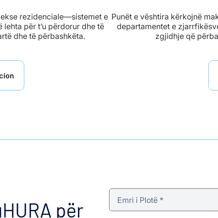
lekse rezidenciale—sistemet e
Punët e vështira kërkojnë maki
 lehta për t’u përdorur dhe të
departamentet e zjarrfikësve
artë dhe të përbashkëta.
zgjidhje që përba
cion
DuHURA për