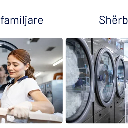
amiljare
Shërb