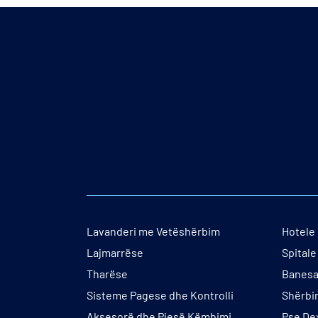
Lavanderi me Vetëshërbim
Hotele 
Lajmarrëse
Spital
Tharëse
Banesa
Sisteme Pagese dhe Kontrolli
Shërbi
Aksesorë dhe Pjesë Këmbimi
Pse De