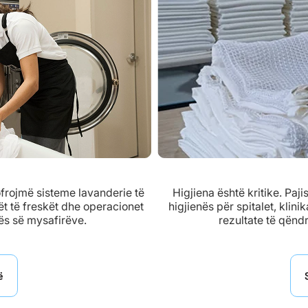
ofrojmë sisteme lavanderie të
Higjiena është kritike. Paji
t të freskët dhe operacionet
higjienës për spitalet, klin
ës së mysafirëve.
rezultate të qënd
ë