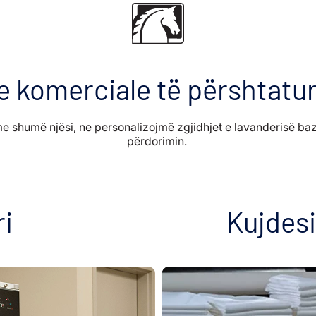
 komerciale të përshtatur
me shumë njësi, ne personalizojmë zgjidhjet e lavanderisë baz
përdorimin.
ri
Kujdes