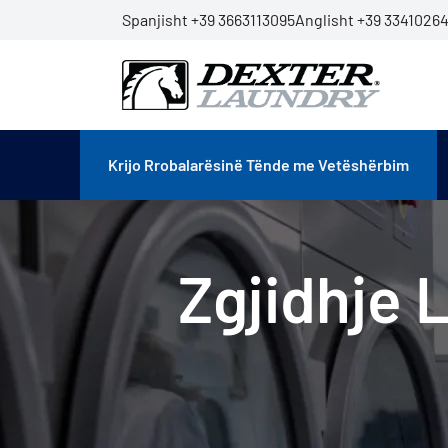
Spanjisht +39 3663113095
Anglisht +39 33410264
Krijo Rrobalarësinë Tënde me Vetëshërbim
Zgjidhje 