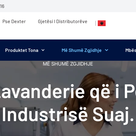
16
Pse Dexter
Gjetësi I Distributorëve
|
Produktet Tona
Më Shumë Zgjidhje
Mbës
MË SHUMË ZGJIDHJE
Lavanderie që i 
Industrisë Suaj.