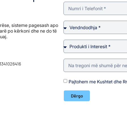
harëse, sisteme pagesash apo
arë po kërkoni dhe ne do të
tuaj.
 3341026416
Pajtohem me Kushtet dhe Rr
Dërgo