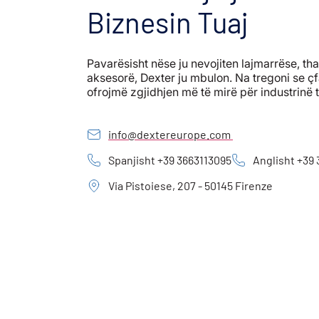
Biznesin Tuaj
Pavarësisht nëse ju nevojiten lajmarrëse, t
aksesorë, Dexter ju mbulon. Na tregoni se çf
ofrojmë zgjidhjen më të mirë për industrinë 
info@dextereurope.com
Spanjisht +39 3663113095
Anglisht +39
Via Pistoiese, 207 - 50145 Firenze