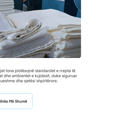
sjet tona plotësojnë standardet e rrepta të
ikat dhe ambientet e kujdesit, duke siguruar
rueshme dhe qetësi shpirtërore.
Shiko Më Shumë