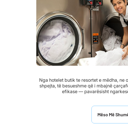
Nga hotelet butik te resortet e mëdha, ne 
shpejta, të besueshme që i mbajnë çarçafë
efikase — pavarësisht ngarkes
Mëso Më Shum