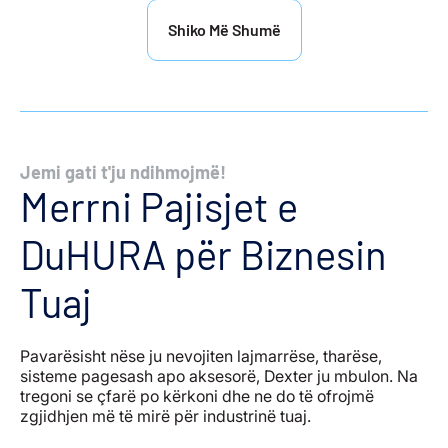
Shiko Më Shumë
Jemi gati t'ju ndihmojmë!
Merrni Pajisjet e
DuHURA për Biznesin
Tuaj
Pavarësisht nëse ju nevojiten lajmarrëse, tharëse,
sisteme pagesash apo aksesorë, Dexter ju mbulon. Na
tregoni se çfarë po kërkoni dhe ne do të ofrojmë
zgjidhjen më të mirë për industrinë tuaj.