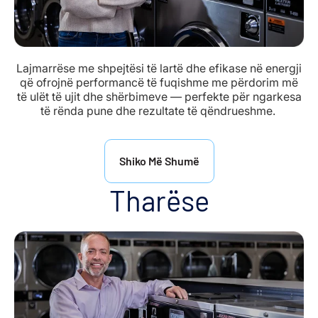
Lajmarrëse me shpejtësi të lartë dhe efikase në energji
që ofrojnë performancë të fuqishme me përdorim më
të ulët të ujit dhe shërbimeve — perfekte për ngarkesa
të rënda pune dhe rezultate të qëndrueshme.
Shiko Më Shumë
Tharëse