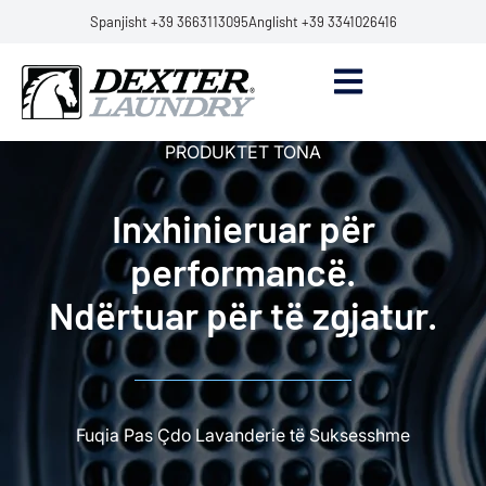
Spanjisht +39 3663113095
Anglisht +39 3341026416
PRODUKTET TONA
Inxhinieruar për
performancë.
Ndërtuar për të zgjatur.
Fuqia Pas Çdo Lavanderie të Suksesshme