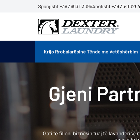
Spanjisht +39 3663113095
Anglisht +39 33410264
Krijo Rrobalarësinë Tënde me Vetëshërbim
Gjeni Part
Gati të filloni biznesin tuaj të lavanderi
pajisje të