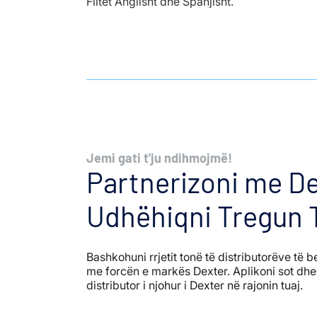
Flitet Anglisht dhe Spanjisht.
Jemi gati t'ju ndihmojmë!
Partnerizoni me De
Udhëhiqni Tregun 
Bashkohuni rrjetit tonë të distributorëve të b
me forcën e markës Dexter. Aplikoni sot dhe 
distributor i njohur i Dexter në rajonin tuaj.