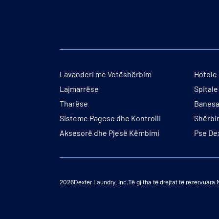
Lavanderi me Vetëshërbim
Hotele 
Lajmarrëse
Spital
Tharëse
Banesa
Sisteme Pagese dhe Kontrolli
Shërbi
Aksesorë dhe Pjesë Këmbimi
Pse De
2026
Dexter Laundry, Inc.Të gjitha të drejtat të rezervuara.