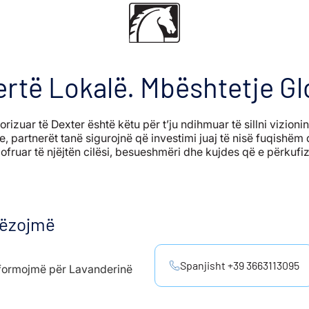
rtë Lokalë. Mbështetje Gl
utorizuar të Dexter është këtu për t’ju ndihmuar të sillni vizioni
ke, partnerët tanë sigurojnë që investimi juaj të nisë fuqishë
ë ofruar të njëjtën cilësi, besueshmëri dhe kujdes që e përkuf
hëzojmë
Spanjisht +39 3663113095
informojmë për Lavanderinë