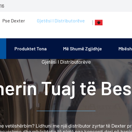
16
Pse Dexter
Gjetësi I Distributorëve
|
Produktet Tona
Më Shumë Zgjidhje
Mbësh
Gjetësi I Distributorëve
nerin Tuaj të Be
së me vetëshërbim? Lidhuni me një distributor zyrtar të Dexter
 besueshme dhe mbështetje të plotë nga koncepti deri në hapj