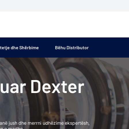
tetje dhe Shërbime
Bëhu Distributor
suar Dexter
 pranë jush dhe merrni udhëzime ekspertësh,
en e madhe.