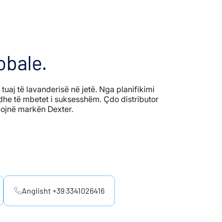
obale.
n tuaj të lavanderisë në jetë. Nga planifikimi
m dhe të mbetet i suksesshëm. Çdo distributor
izojnë markën Dexter.
Anglisht +39 3341026416