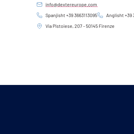
info@dextereurope.com
Spanjisht +39 3663113095
Anglisht +39
Via Pistoiese, 207 - 50145 Firenze