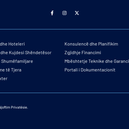
dhe Hoteleri
Konsulencë dhe Planifikim
e dhe Kujdesi Shëndetësor
Zgjidhje Financimi
 Shumëfamiljare
Mbështetje Teknike dhe Garanci
me të Tjera
Portali i Dokumentacionit
xter
Njoftim Privatësie.