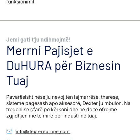
funksionimit.
Jemi gati t'ju ndihmojmë!
Merrni Pajisjet e
DuHURA për Biznesin
Tuaj
Pavarësisht nëse ju nevojiten lajmarrëse, tharëse,
sisteme pagesash apo aksesorë, Dexter ju mbulon. Na
tregoni se çfarë po kërkoni dhe ne do të ofrojmë
zgjidhjen më të mirë për industrinë tuaj.
info@dextereurope.com