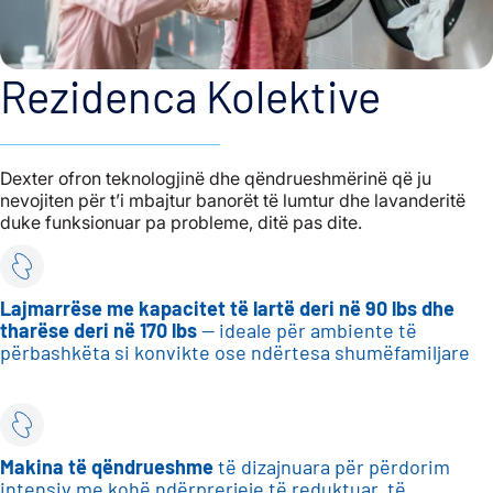
Rezidenca Kolektive
Dexter ofron teknologjinë dhe qëndrueshmërinë që ju
nevojiten për t’i mbajtur banorët të lumtur dhe lavanderitë
duke funksionuar pa probleme, ditë pas dite.
Lajmarrëse me kapacitet të lartë deri në 90 lbs dhe
tharëse deri në 170 lbs
— ideale për ambiente të
përbashkëta si konvikte ose ndërtesa shumëfamiljare
Makina të qëndrueshme
të dizajnuara për përdorim
intensiv me kohë ndërprerjeje të reduktuar, të