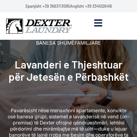
Spanjisht +39 3663113095
Anglisht +39 3341026416
BANESA SHUMËFAMILJARE
Lavanderi e Thjeshtuar
për Jetesën e Përbashkët
Pavarësisht nëse menaxhoni apartamente, konvikte
ose banesa grupi, sistemet e lavanderisë në vend (on-
premise) të Dexter ofrojnë qëndrueshmëri, lehtësi
përdorimi dhe mirëmbajtje më të ulët—duke u lejuar
banorëve të lajnë rroba me besim dhe operatorëve ta