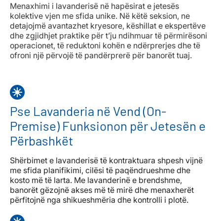
Menaxhimi i lavanderisë në hapësirat e jetesës
kolektive vjen me sfida unike. Në këtë seksion, ne
detajojmë avantazhet kryesore, këshillat e ekspertëve
dhe zgjidhjet praktike për t’ju ndihmuar të përmirësoni
operacionet, të reduktoni kohën e ndërprerjes dhe të
ofroni një përvojë të pandërprerë për banorët tuaj.
Pse Lavanderia në Vend (On-
Premise) Funksionon për Jetesën e
Përbashkët
Shërbimet e lavanderisë të kontraktuara shpesh vijnë
me sfida planifikimi, cilësi të paqëndrueshme dhe
kosto më të larta. Me lavanderinë e brendshme,
banorët gëzojnë akses më të mirë dhe menaxherët
përfitojnë nga shikueshmëria dhe kontrolli i plotë.