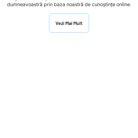
dumneavoastră prin baza noastră de cunoștințe online.
Vezi Mai Mult
Suntem Aici Să Vă
Ajutăm
Explorați secțiunea noastră de Întrebări Frecvente
(FAQ) pentru soluții fiabile oricând.