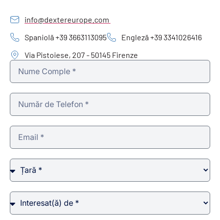
info@dextereurope.com
Spaniolă +39 3663113095
Engleză +39 3341026416
Via Pistoiese, 207 - 50145 Firenze