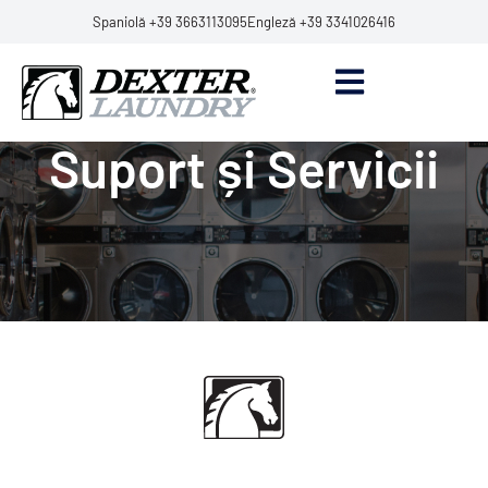
Spaniolă +39 3663113095
Engleză +39 3341026416
Suport și Servicii