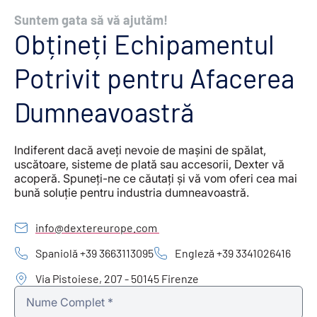
Suntem gata să vă ajutăm!
Obțineți Echipamentul
Potrivit pentru Afacerea
Dumneavoastră
Indiferent dacă aveți nevoie de mașini de spălat,
uscătoare, sisteme de plată sau accesorii, Dexter vă
acoperă. Spuneți-ne ce căutați și vă vom oferi cea mai
bună soluție pentru industria dumneavoastră.
info@dextereurope.com
Spaniolă +39 3663113095
Engleză +39 3341026416
Via Pistoiese, 207 - 50145 Firenze