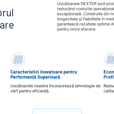
Uscătoarele DEXTER sunt proie
orul
reducând costurile operaționa
excepțională. Construite din m
longevitate și fiabilitate în me
care
garantează rezultate optime d
pentru orice afacere.
Caracteristici Inovatoare pentru
Econ
Performanță Superioară
Profi
Uscătoarele noastre încorporează tehnologie de
Reduc
vârf pentru eficiență.
calita