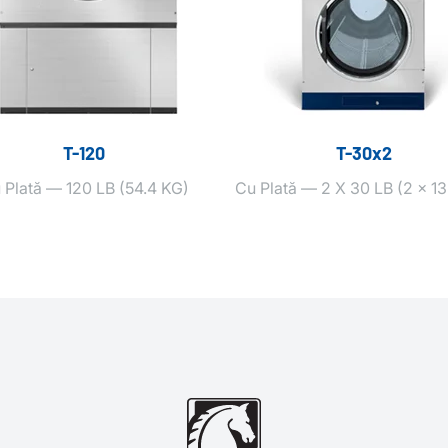
T-120
T-30x2
 Plată — 120 LB (54.4 KG)
Cu Plată — 2 X 30 LB (2 x 13