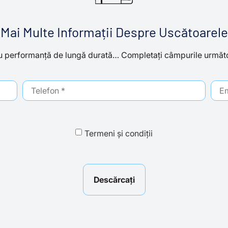
 Mai Multe Informații Despre Uscătoarel
u performanță de lungă durată… Completați câmpurile următoa
Termeni și condiții
Descărcați