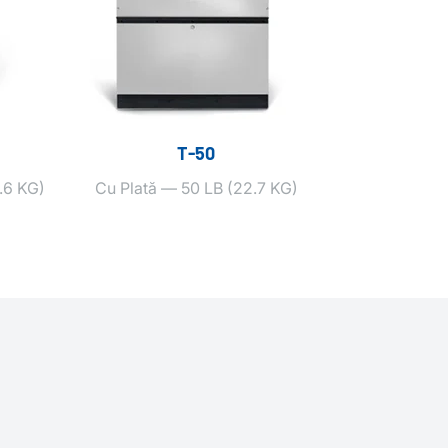
T‑50
.6 KG)
Cu Plată — 50 LB (22.7 KG)