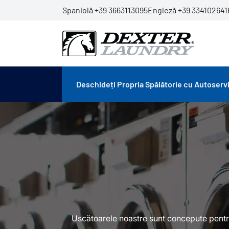
Spaniolă +39 3663113095
Engleză +39 334102641
Deschideți Propria Spălătorie cu Autoserv
Uscătoarele noastre sunt concepute pentru 