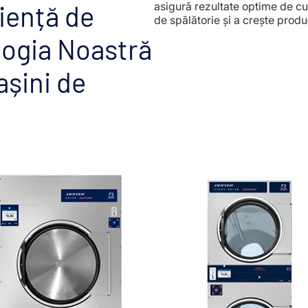
iență de
asigură rezultate optime de c
de spălătorie și a crește produ
logia Noastră
șini de