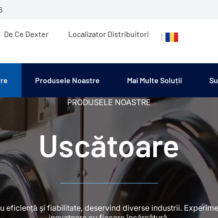
6
De Ce Dexter
Localizator Distribuitori
|
ire
Produsele Noastre
Mai Multe Soluții
Su
PRODUSELE NOASTRE
Uscătoare
eficiență și fiabilitate, deservind diverse industrii. Experim
inovatoare cu fiecare încărcătură.