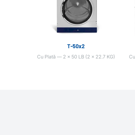
T‑50x2
Cu Plată — 2 x 50 LB (2 x 22.7 KG)
Cu