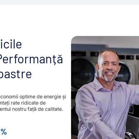
icile
Performanță
oastre
economii optime de energie și
ați rate ridicate de
entul nostru față de calitate.
0%