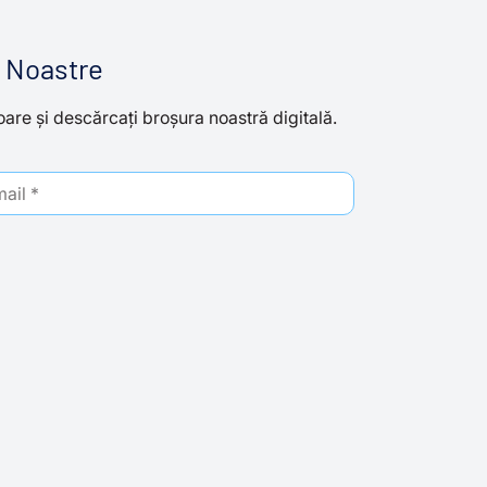
e Noastre
re și descărcați broșura noastră digitală.