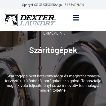
Spanyol +39 3663113095
Angol +39 3341026416
TERMÉKEINK
Szárítógépek
Szárítógépeinket hatékonyságra és megbízhatóságra
terveztük, különböző iparágakat szolgálva. Tapasztalja
meg a kiváló teljesítményt és az innovatív technológiát
minden töltetnél.