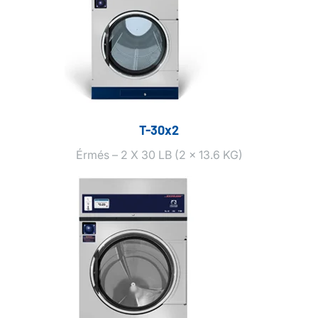
T-30x2
Érmés – 2 X 30 LB (2 x 13.6 KG)