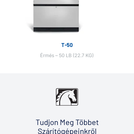
T‑50
Érmés – 50 LB (22.7 KG)
Tudjon Meg Többet
Szárítógépeinkről