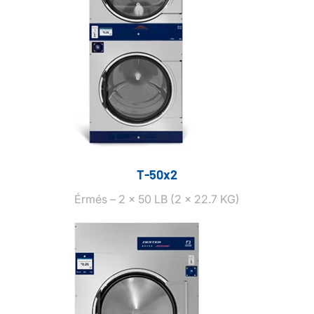
T‑50x2
Érmés – 2 x 50 LB (2 x 22.7 KG)