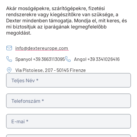
Akár mosógépekre, szárítógépekre, fizetési
rendszerekre vagy kiegészítőkre van szüksége, a
Dexter mindenben támogatja. Mondja el, mit keres, és
mi biztosítjuk az iparágának legmegfelelőbb
megoldást.
info@dextereurope.com
Spanyol +39 3663113095
Angol +39 3341026416
Via Pistoiese, 207 - 50145 Firenze