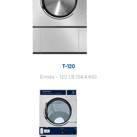
T-120
Érmés – 120 LB (54.4 KG)