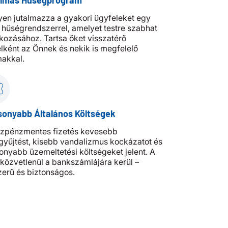
lmas Hűségprogram
en jutalmazza a gyakori ügyfeleket egy
 hűségrendszerrel, amelyet testre szabhat
lkozásához. Tartsa őket visszatérő
lként az Önnek és nekik is megfelelő
makkal.
sonyabb Általános Költségek
szpénzmentes fizetés kevesebb
yűjtést, kisebb vandalizmus kockázatot és
onyabb üzemeltetési költségeket jelent. A
közvetlenül a bankszámlájára kerül –
erű és biztonságos.