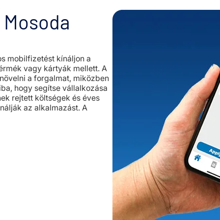
ű Mosoda
 mobilfizetést kínáljon a
érmék vagy kártyák mellett. A
 növelni a forgalmat, miközben
iba, hogy segítse vállalkozása
k rejtett költségek és éves
ználják az alkalmazást. A