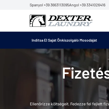
Spanyol +39 3663113095
Angol +39 3341026416
Indítsa El Saját Önkiszolgáló Mosodáját
Fizeté
Ellenőrizze költségeit. Fedezze fel fejlet