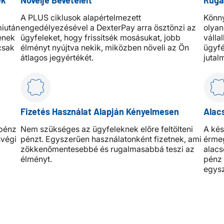
ek
Növelje Bevételeit
Ruga
A PLUS ciklusok alapértelmezett
Könny
miután
engedélyezésével a DexterPay arra ösztönzi az
olyan
enek
ügyfeleket, hogy frissítsék mosásukat, jobb
válla
 csak
élményt nyújtva nekik, miközben növeli az Ön
ügyfé
átlagos jegyértékét.
jutal
Fizetés Használat Alapján Kényelmesen
Alac
zpénz
Nem szükséges az ügyfeleknek előre feltölteni
A ké
svégi
pénzt. Egyszerűen használatonként fizetnek, ami
érmeg
zökkenőmentesebbé és rugalmasabbá teszi az
alacs
élményt.
pénz 
egysz