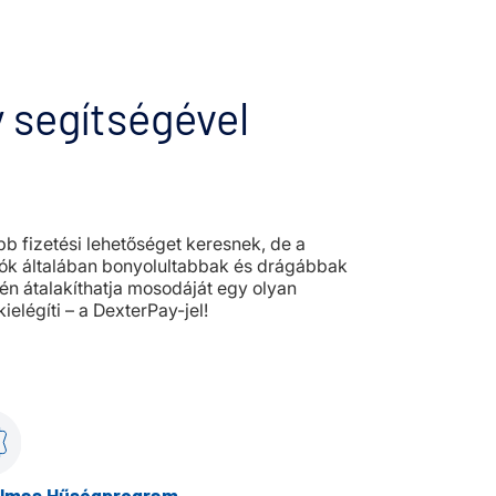
 segítségével
öbb fizetési lehetőséget keresnek, de a
k általában bonyolultabbak és drágábbak
n átalakíthatja mosodáját egy olyan
ielégíti – a DexterPay-jel!