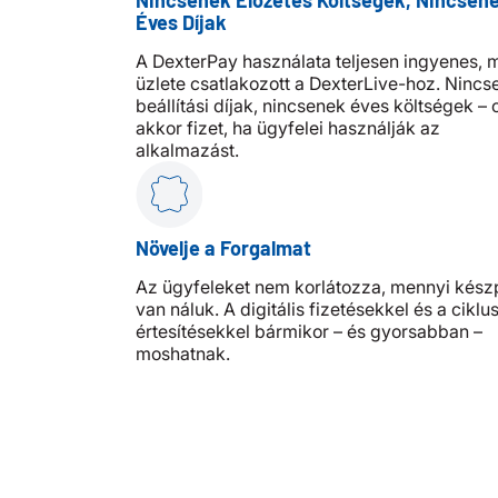
Nincsenek Előzetes Költségek, Nincsen
Éves Díjak
A DexterPay használata teljesen ingyenes, 
üzlete csatlakozott a DexterLive-hoz. Nincs
beállítási díjak, nincsenek éves költségek –
akkor fizet, ha ügyfelei használják az
alkalmazást.
Növelje a Forgalmat
Az ügyfeleket nem korlátozza, mennyi kés
van náluk. A digitális fizetésekkel és a ciklu
értesítésekkel bármikor – és gyorsabban –
moshatnak.