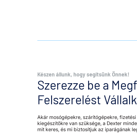
Készen állunk, hogy segítsünk Önnek!
Szerezze be a Megf
Felszerelést Válla
Akár mosógépekre, szárítógépekre, fizetés
kiegészítőkre van szüksége, a Dexter minde
mit keres, és mi biztosítjuk az iparágának 