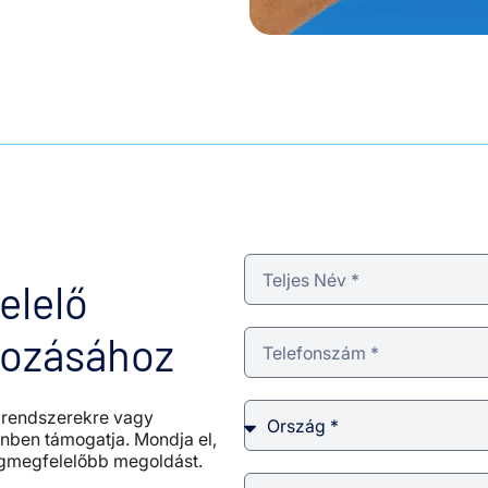
elelő
lkozásához
i rendszerekre vagy
nben támogatja. Mondja el,
legmegfelelőbb megoldást.