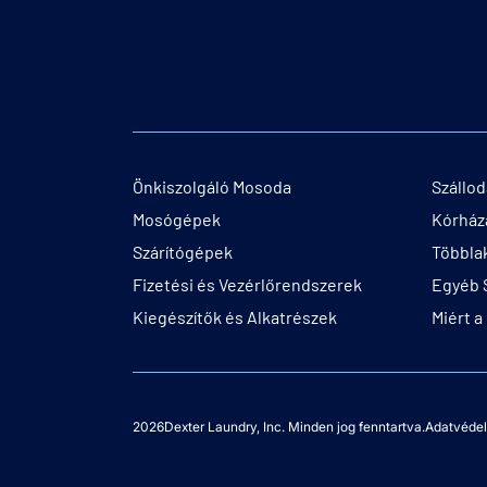
Önkiszolgáló Mosoda
Szállo
Mosógépek
Kórház
Szárítógépek
Többla
Fizetési és Vezérlőrendszerek
Egyéb 
Kiegészítők és Alkatrészek
Miért a
2026
Dexter Laundry, Inc. Minden jog fenntartva.
Adatvédel