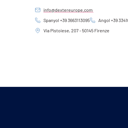
info@dextereurope.com
Spanyol +39 3663113095
Angol +39 334
Via Pistoiese, 207 - 50145 Firenze