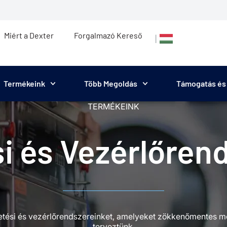
Miért a Dexter
Forgalmazó Kereső
|
Termékeink
Több Megoldás
Támogatás és 
TERMÉKEINK
si és Vezérlőren
t fizetési és vezérlőrendszereinket, amelyeket zökkenőmentes
terveztünk.