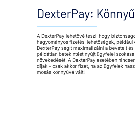
DexterPay: Könny
A DexterPay lehetővé teszi, hogy biztonságos
hagyományos fizetési lehetőségek, például 
DexterPay segít maximalizálni a bevételt és
példátlan betekintést nyújt ügyfelei szokása
növekedését. A DexterPay esetében nincsene
díjak – csak akkor fizet, ha az ügyfelek has
mosás könnyűvé vált!