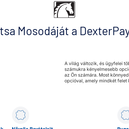
tsa Mosodáját a DexterPay
A világ változik, és ügyfelei t
számukra kényelmesebb opció
az Ön számára. Most könnyedé
opcióval, amely mindkét felet k