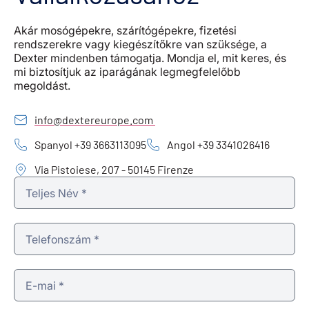
Akár mosógépekre, szárítógépekre, fizetési
rendszerekre vagy kiegészítőkre van szüksége, a
Dexter mindenben támogatja. Mondja el, mit keres, és
mi biztosítjuk az iparágának legmegfelelőbb
megoldást.
info@dextereurope.com
Spanyol +39 3663113095
Angol +39 3341026416
Via Pistoiese, 207 - 50145 Firenze