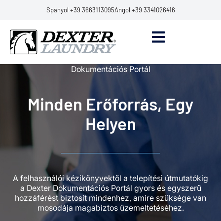
Spanyol +39 3663113095
Angol +39 3341026416
Dokumentációs Portál
Minden Erőforrás, Egy
Helyen
A felhasználói kézikönyvektől a telepítési útmutatókig
a Dexter Dokumentációs Portál gyors és egyszerű
hozzáférést biztosít mindenhez, amire szüksége van
mosodája magabiztos üzemeltetéséhez.