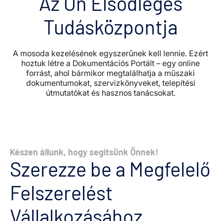
Az Ön Elsődleges
Tudásközpontja
A mosoda kezelésének egyszerűnek kell lennie. Ezért
hoztuk létre a Dokumentációs Portált – egy online
forrást, ahol bármikor megtalálhatja a műszaki
dokumentumokat, szervizkönyveket, telepítési
útmutatókat és hasznos tanácsokat.
Készen állunk, hogy segítsünk Önnek!
Szerezze be a Megfelelő
Felszerelést
Vállalkozásához