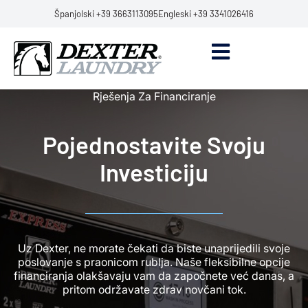
Španjolski +39 3663113095
Engleski +39 3341026416
Rješenja Za Financiranje
Pojednostavite Svoju
Investiciju
Uz Dexter, ne morate čekati da biste unaprijedili svoje
poslovanje s praonicom rublja. Naše fleksibilne opcije
financiranja olakšavaju vam da započnete već danas, a
pritom održavate zdrav novčani tok.