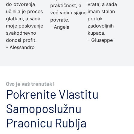
do otvorenja
vrata, a sada
praktičnost, a
učinila je proces
imam stalan
već vidim sjajne
glatkim, a sada
protok
povrate.
moje poslovanje
zadovoljnih
- Angela
svakodnevno
kupaca.
donosi profit.
- Giuseppe
- Alessandro
Ovo je vaš trenutak!
Pokrenite Vlastitu
Samoposlužnu
Praonicu Rublja