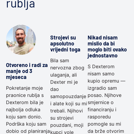
rublja
Strojevi su
Nikad nisam
apsolutno
mislio da bi
vrijedni toga
moglo biti ovako
jednostavno
Bila sam
Otvoreno i radi za
S Dexterom
nervozna zbog
manje od 3
nisam samo
ulaganja, ali
mjeseca
kupio opremu —
Dexter mi je
Pokretanje moje
izgradio sam
dao
praonice rublja s
posao. Njihove
samopouzdanje
Dexterom bila je
smjernice o
i alate koji su mi
najbolja odluka
financiranju i
trebali. Njihovi
koju sam donio.
rasporedu
su strojevi
Podrška koju sam
pomogle su mi
pouzdani, moji
dobio od planiranja
da brže otvorim
kupci vole