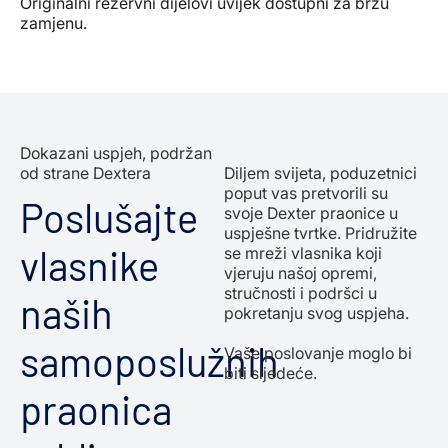
Originalni rezervni dijelovi uvijek dostupni za brzu
zamjenu.
Dokazani uspjeh, podržan
od strane Dextera
Diljem svijeta, poduzetnici
poput vas pretvorili su
Poslušajte
svoje Dexter praonice u
uspješne tvrtke. Pridružite
vlasnike
se mreži vlasnika koji
vjeruju našoj opremi,
stručnosti i podršci u
naših
pokretanju svog uspjeha.
samoposlužnih
Vaše poslovanje moglo bi
biti sljedeće.
praonica