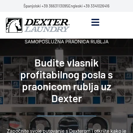
Španjolski +39 3663113095
Engleski +39 3341026416
SAMOPOSLUŽNA PRAONICA RUBLJA
Budite vlasnik
profitabilnog posla s
praonicom rublja uz
Dexter
Započnite svoje putovanje s Dexterom i otkrijte kako je