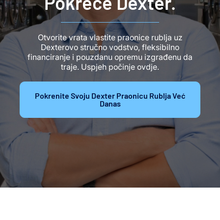
Pokreće Dexter.
Otvorite vrata vlastite praonice rublja uz
Dexterovo stručno vodstvo, fleksibilno
financiranje i pouzdanu opremu izgrađenu da
traje. Uspjeh počinje ovdje.
Pokrenite Svoju Dexter Praonicu Rublja Već
Danas