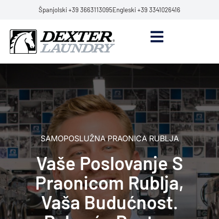
Španjolski +39 3663113095
Engleski +39 3341026416
SAMOPOSLUŽNA PRAONICA RUBLJA
Vaše Poslovanje S
Praonicom Rublja,
Vaša Budućnost.