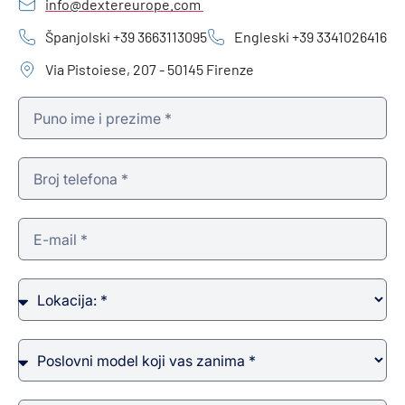
info@dextereurope.com
Španjolski +39 3663113095
Engleski +39 3341026416
Via Pistoiese, 207 - 50145 Firenze