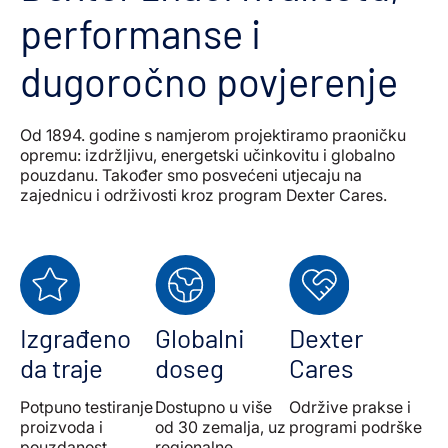
performanse i
dugoročno povjerenje
Od 1894. godine s namjerom projektiramo praoničku
opremu: izdržljivu, energetski učinkovitu i globalno
pouzdanu. Također smo posvećeni utjecaju na
zajednicu i održivosti kroz program Dexter Cares.
Izgrađeno
Globalni
Dexter
da traje
doseg
Cares
Potpuno testiranje
Dostupno u više
Održive prakse i
proizvoda i
od 30 zemalja, uz
programi podrške
pouzdanost
regionalne