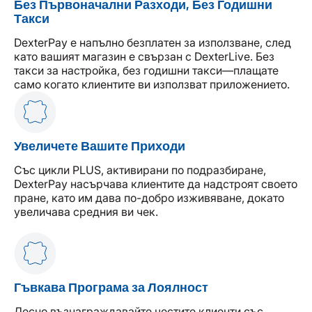
Без Първоначални Разходи, Без Годишни
Такси
DexterPay е напълно безплатен за използване, след
като вашият магазин е свързан с DexterLive. Без
такси за настройка, без годишни такси—плащате
само когато клиентите ви използват приложението.
Увеличете Вашите Приходи
Със цикли PLUS, активирани по подразбиране,
DexterPay насърчава клиентите да надстроят своето
пране, като им дава по-добро изживяване, докато
увеличава средния ви чек.
Гъвкава Програма за Лоялност
Лесно възнаграждавайте честите клиенти със